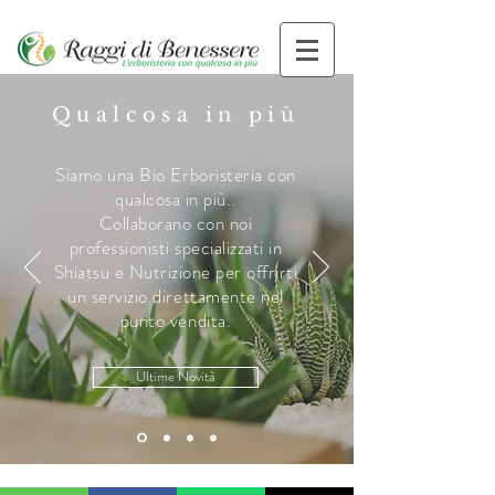
Qualcosa in più
Siamo una Bio Erboristeria con
qualcosa in più..
Collaborano con noi
professionisti specializzati in
Shiatsu e Nutrizione per offrirti
un servizio direttamente nel
punto vendita.
Ultime Novità