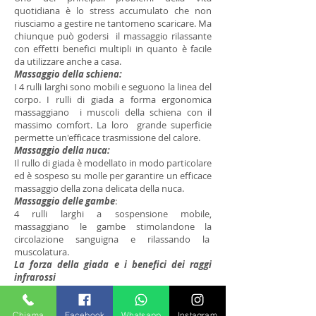
quotidiana è lo stress accumulato che non
riusciamo a gestire ne tantomeno scaricare. Ma
chiunque può godersi il massaggio rilassante
con effetti benefici multipli in quanto è facile
da utilizzare anche a casa.
Massaggio della schiena:
I 4 rulli larghi sono mobili e seguono la linea del
corpo. I rulli di giada a forma ergonomica
massaggiano i muscoli della schiena con il
massimo comfort. La loro grande superficie
permette un'efficace trasmissione del calore.
Massaggio della nuca:
Il rullo di giada è modellato in modo particolare
ed è sospeso su molle per garantire un efficace
massaggio della zona delicata della nuca.
Massaggio delle gambe
:
4 rulli larghi a sospensione mobile,
massaggiano le gambe stimolandone la
circolazione sanguigna e rilassando la
muscolatura.
La forza della giada e i benefici dei raggi
infrarossi
La giada nella letteratura è largamente nota
per il suo effetto stimolante e disintossicante
sull'organismo. La cosiddetta radiazione del
Chiama
Facebook
Whatsapp
Instagram